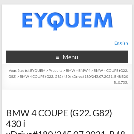
English
Menu
Vous êtes ici :
EYQUEM
>
Produits
>
BMW
>
BMW 4
>
BMW 4 COUPE (G22.
G82)
>
BMW 4 COUPE (G22. G82) 430 i xDrive#180/245,07.2021,,B48 B20
B,,0.735,
BMW 4 COUPE (G22. G82)
430 i