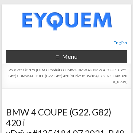
English
Menu
Vous êtes ici :
EYQUEM
>
Produits
>
BMW
>
BMW 4
>
BMW 4 COUPE (G22.
G82)
>
BMW 4 COUPE (G22. G82) 420 i xDrive#135/184,07.2021,,B48 B20
A,,0.735,
BMW 4 COUPE (G22. G82)
420 i