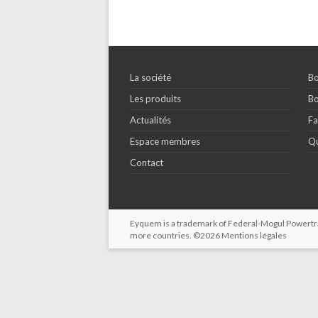
La société
Bo
Les produits
Bo
Actualités
Fa
Espace membres
Qu
Contact
Eyquem is a trademark of Federal-Mogul Powertrain
more countries. ©2026
Mentions légales