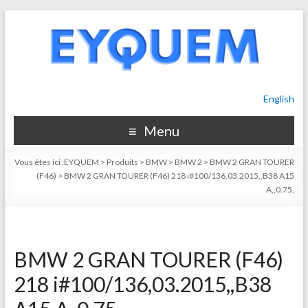
English
Menu
Vous êtes ici :
EYQUEM
>
Produits
>
BMW
>
BMW 2
>
BMW 2 GRAN TOURER
(F46)
>
BMW 2 GRAN TOURER (F46) 218 i#100/136,03.2015,,B38 A15
A,,0.75,
BMW 2 GRAN TOURER (F46)
218 i#100/136,03.2015,,B38