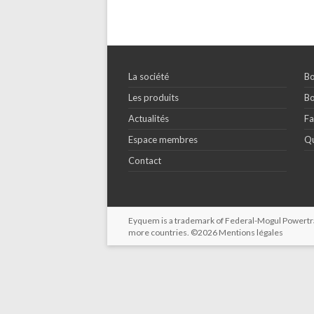
La société
Bo
Les produits
Bo
Actualités
Fa
Espace membres
Qu
Contact
Eyquem is a trademark of Federal-Mogul Powertrain
more countries. ©2026
Mentions légales