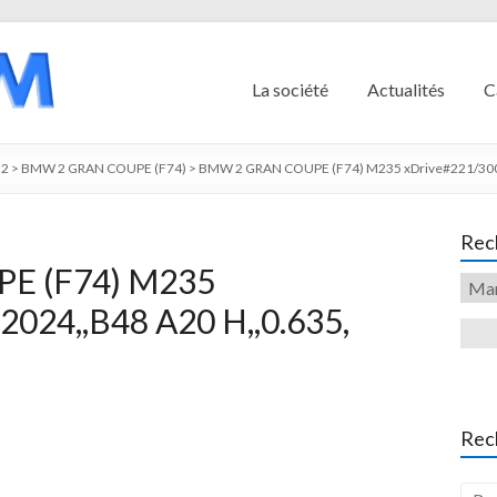
La société
Actualités
C
2
>
BMW 2 GRAN COUPE (F74)
>
BMW 2 GRAN COUPE (F74) M235 xDrive#221/300,
Rech
E (F74) M235
2024,,B48 A20 H,,0.635,
Rec