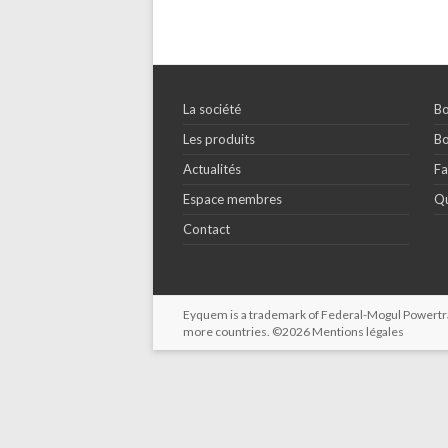
La société
Bo
Les produits
Bo
Actualités
Fa
Espace membres
Qu
Contact
Eyquem is a trademark of Federal-Mogul Powertrain
more countries. ©2026
Mentions légales