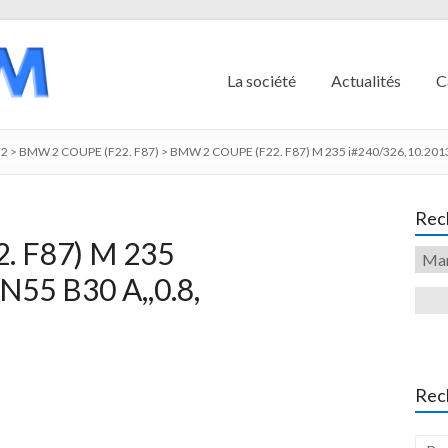
La société
Actualités
C
2
>
BMW 2 COUPE (F22. F87)
>
BMW 2 COUPE (F22. F87) M 235 i#240/326,10.2013,
Rech
. F87) M 235
N55 B30 A,,0.8,
Rec