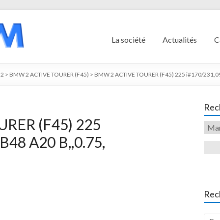
La société
Actualités
C
2
>
BMW 2 ACTIVE TOURER (F45)
>
BMW 2 ACTIVE TOURER (F45) 225 i#170/231,09.
Rech
RER (F45) 225
B48 A20 B,,0.75,
Rec