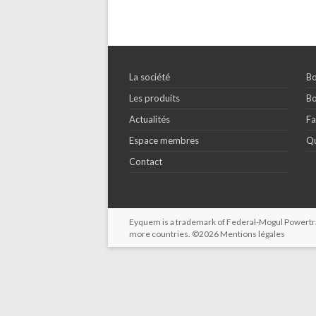
La société
Bo
Les produits
Bo
Actualités
Fa
Espace membres
Qu
Contact
Eyquem is a trademark of Federal-Mogul Powertrain
more countries. ©2026
Mentions légales