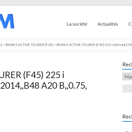
La société
Actualités
C
2
>
BMW 2 ACTIVE TOURER (F45)
>
BMW 2 ACTIVE TOURER (F45) 225 i xDrive#170/
Rech
RER (F45) 225 i
2014,,B48 A20 B,,0.75,
Rec