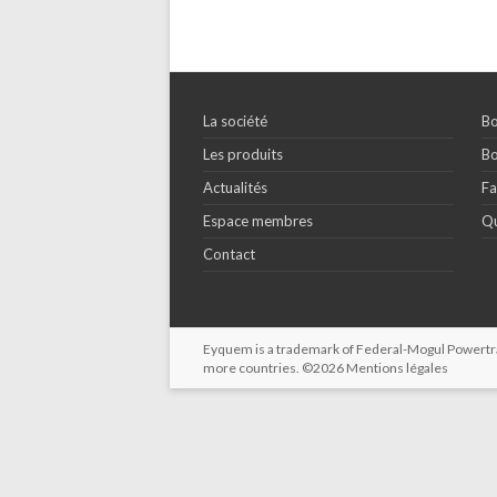
La société
Bo
Les produits
Bo
Actualités
Fa
Espace membres
Qu
Contact
Eyquem is a trademark of Federal-Mogul Powertrain
more countries. ©2026
Mentions légales