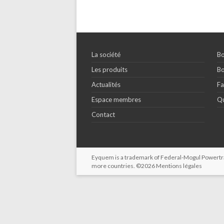
La société
Bo
Les produits
Bo
Actualités
Fa
Espace membres
Qu
Contact
Eyquem is a trademark of Federal-Mogul Powertrain
more countries. ©2026
Mentions légales