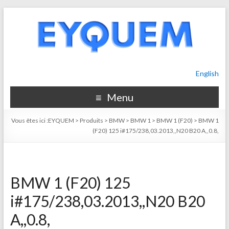
English
Menu
Vous êtes ici :
EYQUEM
>
Produits
>
BMW
>
BMW 1
>
BMW 1 (F20)
>
BMW 1
(F20) 125 i#175/238,03.2013,,N20 B20 A,,0.8,
BMW 1 (F20) 125
i#175/238,03.2013,,N20 B20
A,,0.8,