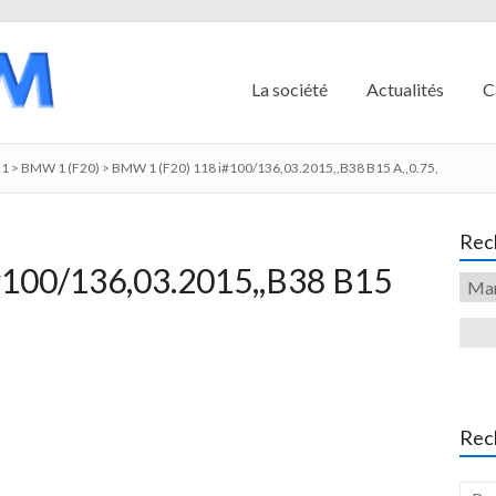
La société
Actualités
C
1
>
BMW 1 (F20)
>
BMW 1 (F20) 118 i#100/136,03.2015,,B38 B15 A,,0.75,
Rech
#100/136,03.2015,,B38 B15
Rec