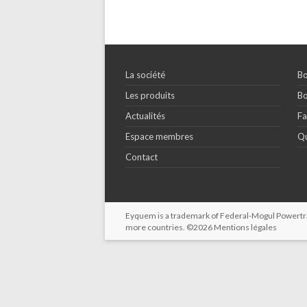
La société
Bo
Les produits
Bo
Actualités
Fa
Espace membres
Qu
Contact
Eyquem is a trademark of Federal-Mogul Powertrain
more countries. ©2026
Mentions légales