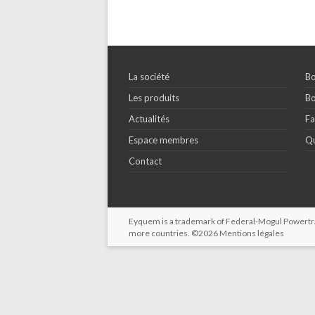
La société
Bo
Les produits
Bo
Actualités
Fa
Espace membres
Qu
Contact
Eyquem is a trademark of Federal-Mogul Powertrain
more countries. ©2026
Mentions légales