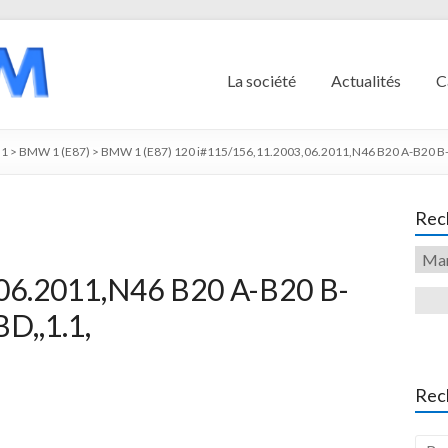
La société
Actualités
C
1
>
BMW 1 (E87)
>
BMW 1 (E87) 120 i#115/156,11.2003,06.2011,N46 B20 A-B20 B-
Rech
06.2011,N46 B20 A-B20 B-
D,,1.1,
Rec