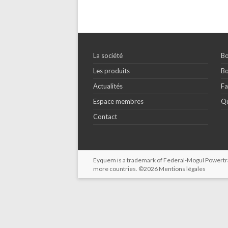
La société
Bo
Les produits
Bo
Actualités
Fa
Espace membres
Qu
Contact
Eyquem is a trademark of Federal-Mogul Powertrain
more countries. ©2026
Mentions légales