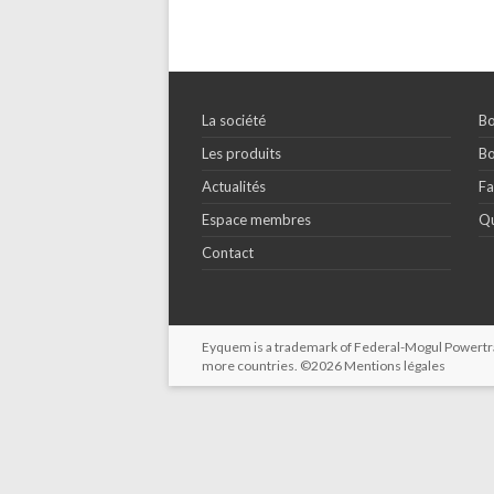
La société
Bo
Les produits
Bo
Actualités
Fa
Espace membres
Qu
Contact
Eyquem is a trademark of Federal-Mogul Powertrain
more countries. ©2026
Mentions légales