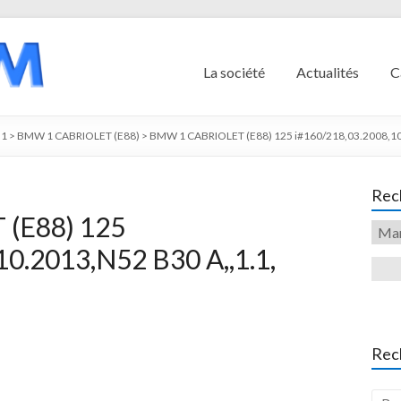
La société
Actualités
C
1
>
BMW 1 CABRIOLET (E88)
>
BMW 1 CABRIOLET (E88) 125 i#160/218,03.2008,10.
Rech
(E88) 125
10.2013,N52 B30 A,,1.1,
Rec