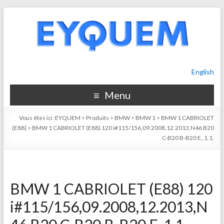
English
Menu
Vous êtes ici :
EYQUEM
>
Produits
>
BMW
>
BMW 1
>
BMW 1 CABRIOLET
(E88)
>
BMW 1 CABRIOLET (E88) 120 i#115/156,09.2008,12.2013,N46 B20
C-B20 B-B20 E,,1.1,
BMW 1 CABRIOLET (E88) 120
i#115/156,09.2008,12.2013,N