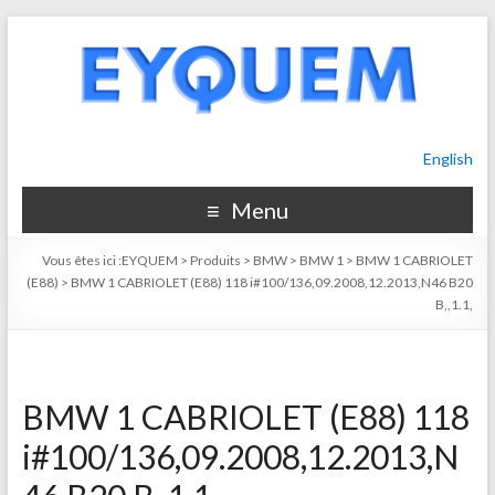
English
Menu
Vous êtes ici :
EYQUEM
>
Produits
>
BMW
>
BMW 1
>
BMW 1 CABRIOLET
(E88)
>
BMW 1 CABRIOLET (E88) 118 i#100/136,09.2008,12.2013,N46 B20
B,,1.1,
BMW 1 CABRIOLET (E88) 118
i#100/136,09.2008,12.2013,N