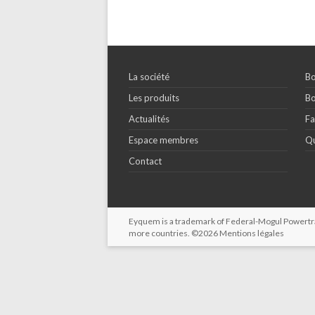
La société
Bo
Les produits
Bo
Actualités
Fa
Espace membres
Qu
Contact
Eyquem is a trademark of Federal-Mogul Powertrain
more countries. ©2026
Mentions légales