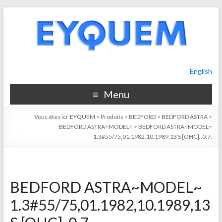
English
Menu
Vous êtes ici :
EYQUEM
>
Produits
>
BEDFORD
>
BEDFORD ASTRA
>
BEDFORD ASTRA~MODEL~
>
BEDFORD ASTRA~MODEL~
1.3#55/75,01.1982,10.1989,13 S [OHC],,0.7,
BEDFORD ASTRA~MODEL~
1.3#55/75,01.1982,10.1989,13