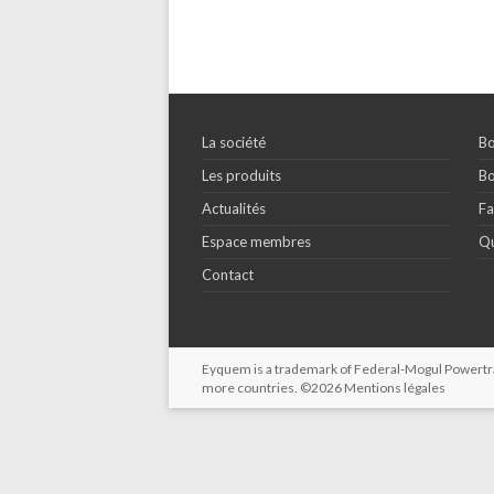
La société
Bo
Les produits
Bo
Actualités
Fa
Espace membres
Qu
Contact
Eyquem is a trademark of Federal-Mogul Powertrain
more countries. ©2026
Mentions légales