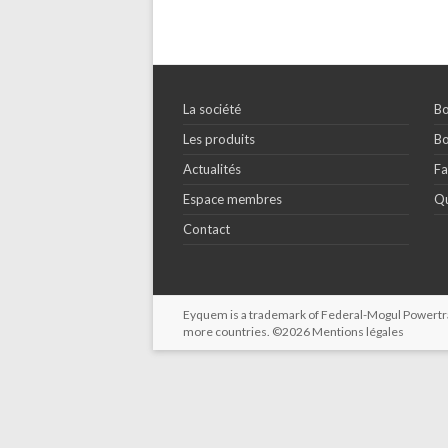
La société
Bo
Les produits
Bo
Actualités
Fa
Espace membres
Qu
Contact
Eyquem is a trademark of Federal-Mogul Powertrain
more countries. ©2026
Mentions légales