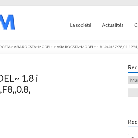
La société
Actualités
C
ROCSTA
>
ASIA ROCSTA~MODEL~
>
ASIA ROCSTA~MODEL~ 1.8 i 4x4#57/78,01.1994,,
Rech
L~ 1.8 i
F8,,0.8,
Rec