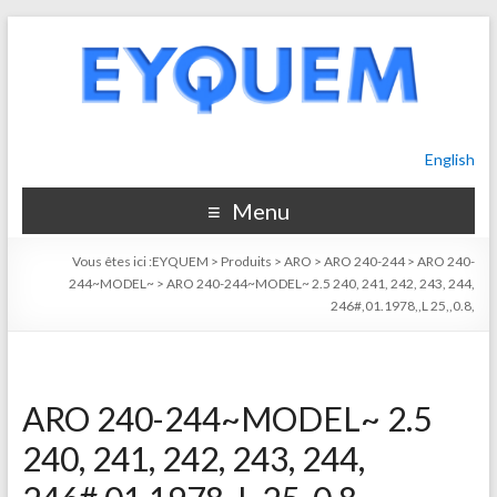
English
Menu
Vous êtes ici :
EYQUEM
>
Produits
>
ARO
>
ARO 240-244
>
ARO 240-
244~MODEL~
>
ARO 240-244~MODEL~ 2.5 240, 241, 242, 243, 244,
246#,01.1978,,L 25,,0.8,
ARO 240-244~MODEL~ 2.5
240, 241, 242, 243, 244,