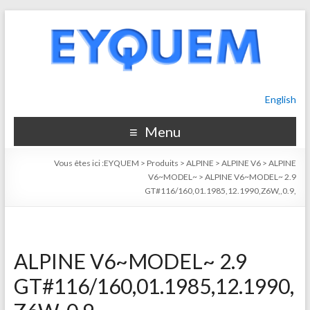
English
Menu
Vous êtes ici :
EYQUEM
>
Produits
>
ALPINE
>
ALPINE V6
>
ALPINE
V6~MODEL~
>
ALPINE V6~MODEL~ 2.9
GT#116/160,01.1985,12.1990,Z6W,,0.9,
ALPINE V6~MODEL~ 2.9
GT#116/160,01.1985,12.1990,