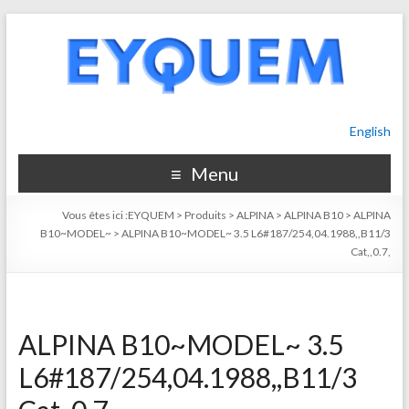
English
Menu
Vous êtes ici :
EYQUEM
>
Produits
>
ALPINA
>
ALPINA B10
>
ALPINA
B10~MODEL~
>
ALPINA B10~MODEL~ 3.5 L6#187/254,04.1988,,B11/3
Cat,,0.7,
ALPINA B10~MODEL~ 3.5
L6#187/254,04.1988,,B11/3