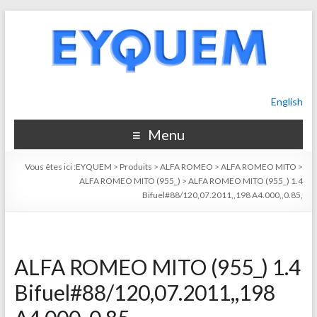
English
Menu
Vous êtes ici :
EYQUEM
>
Produits
>
ALFA ROMEO
>
ALFA ROMEO MITO
>
ALFA ROMEO MITO (955_)
>
ALFA ROMEO MITO (955_) 1.4
Bifuel#88/120,07.2011,,198 A4.000,,0.85,
ALFA ROMEO MITO (955_) 1.4
Bifuel#88/120,07.2011,,198