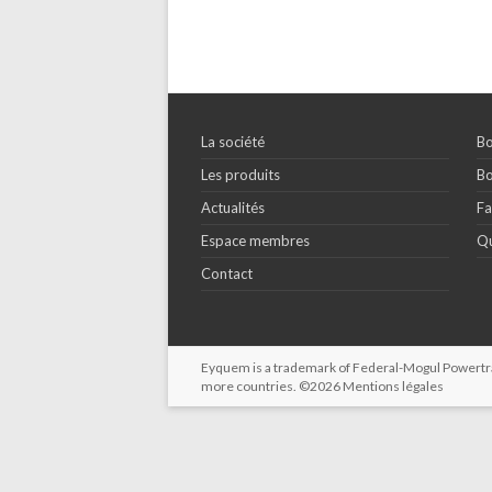
La société
Bo
Les produits
Bo
Actualités
Fa
Espace membres
Qu
Contact
Eyquem is a trademark of Federal-Mogul Powertrain
more countries. ©2026
Mentions légales