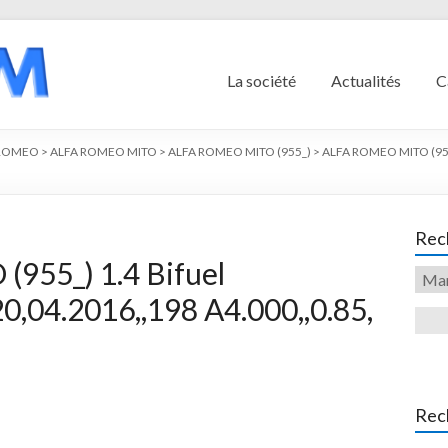
La société
Actualités
C
 ROMEO
>
ALFA ROMEO MITO
>
ALFA ROMEO MITO (955_)
>
ALFA ROMEO MITO (955
Rech
955_) 1.4 Bifuel
,04.2016,,198 A4.000,,0.85,
Rec