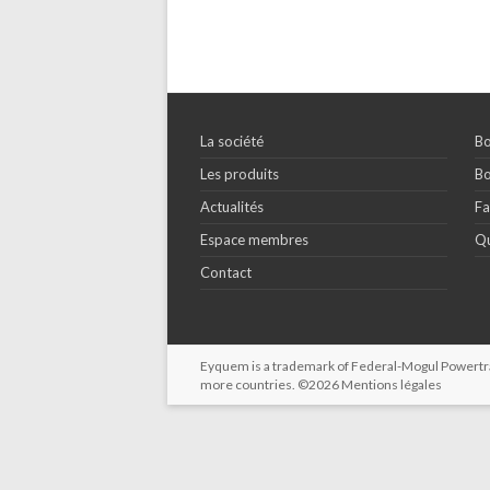
La société
Bo
Les produits
Bo
Actualités
Fa
Espace membres
Qu
Contact
Eyquem is a trademark of Federal-Mogul Powertrain
more countries. ©2026
Mentions légales