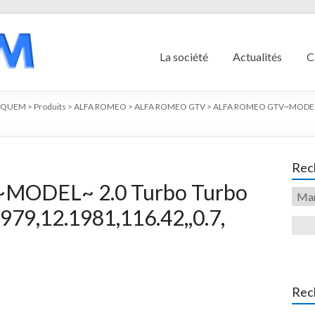
La société
Actualités
C
YQUEM
>
Produits
>
ALFA ROMEO
>
ALFA ROMEO GTV
>
ALFA ROMEO GTV~MODE
Rech
MODEL~ 2.0 Turbo Turbo
79,12.1981,116.42,,0.7,
Rec