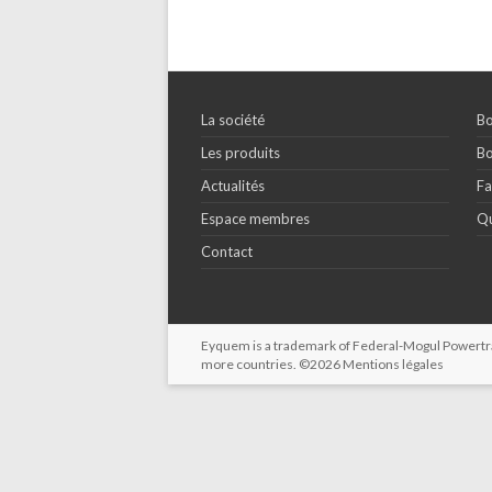
La société
Bo
Les produits
Bo
Actualités
Fa
Espace membres
Qu
Contact
Eyquem is a trademark of Federal-Mogul Powertrain
more countries. ©2026
Mentions légales