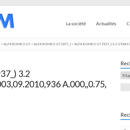
La société
Actualités
C
O
>
ALFA ROMEO GT
>
ALFA ROMEO GT (937_)
>
ALFA ROMEO GT (937_) 3.2 GTA#176
Rech
7_) 3.2
3,09.2010,936 A.000,,0.75,
Rec