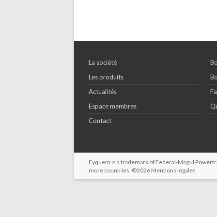
La société
Bo
Les produits
Bo
Actualités
Fa
Espace membres
Qu
Contact
Eyquem is a trademark of Federal-Mogul Powertrain
more countries. ©2026
Mentions légales