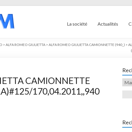
La société
Actualités
C
EO
>
ALFA ROMEO GIULIETTA
>
ALFA ROMEO GIULIETTA CAMIONNETTE (940_)
>
AL
Rech
LIETTA CAMIONNETTE
1A)#125/170,04.2011,,940
Rec