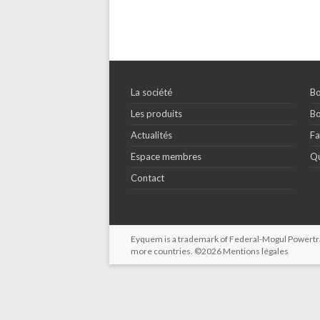
La société
Bo
Les produits
Bo
Actualités
Fa
Espace membres
Qu
Contact
Eyquem is a trademark of Federal-Mogul Powertrain
more countries. ©2026
Mentions légales