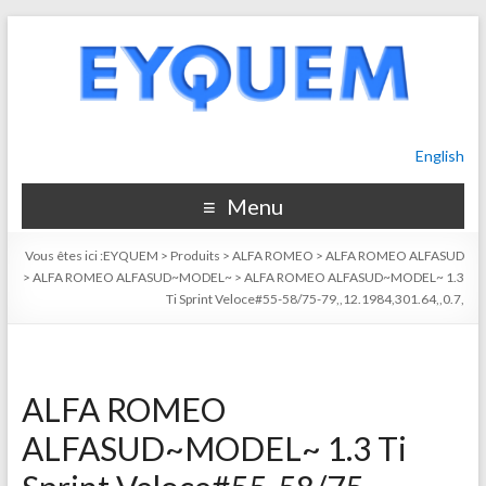
English
Menu
Vous êtes ici :
EYQUEM
>
Produits
>
ALFA ROMEO
>
ALFA ROMEO ALFASUD
>
ALFA ROMEO ALFASUD~MODEL~
>
ALFA ROMEO ALFASUD~MODEL~ 1.3
Ti Sprint Veloce#55-58/75-79,,12.1984,301.64,,0.7,
ALFA ROMEO
ALFASUD~MODEL~ 1.3 Ti