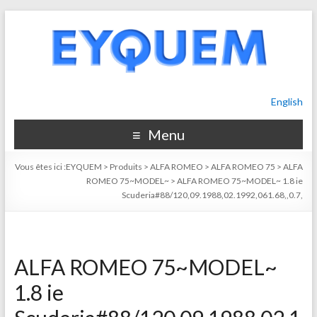
English
Menu
Vous êtes ici :
EYQUEM
>
Produits
>
ALFA ROMEO
>
ALFA ROMEO 75
>
ALFA
ROMEO 75~MODEL~
>
ALFA ROMEO 75~MODEL~ 1.8 ie
Scuderia#88/120,09.1988,02.1992,061.68,,0.7,
ALFA ROMEO 75~MODEL~
1.8 ie