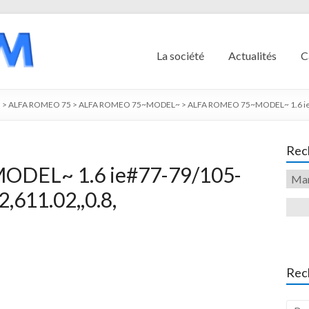
La société
Actualités
C
O
>
ALFA ROMEO 75
>
ALFA ROMEO 75~MODEL~
>
ALFA ROMEO 75~MODEL~ 1.6 ie#
Rech
DEL~ 1.6 ie#77-79/105-
,611.02,,0.8,
Rec