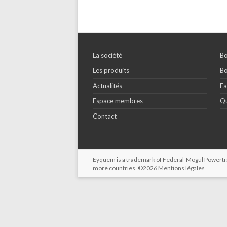
La société
Bo
Les produits
Bo
Actualités
Fa
Espace membres
Qu
Contact
Eyquem is a trademark of Federal-Mogul Powertrain
more countries. ©2026
Mentions légales