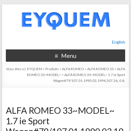
English
Menu
Vous êtes ici :
EYQUEM
>
Produits
>
ALFA ROMEO
>
ALFA ROMEO 33
>
ALFA
ROMEO 33~MODEL~
>
ALFA ROMEO 33~MODEL~ 1.7 ie Sport
Wagon#79/107,01.1990,03.1994,307.36,,0.8,
ALFA ROMEO 33~MODEL~
1.7 ie Sport