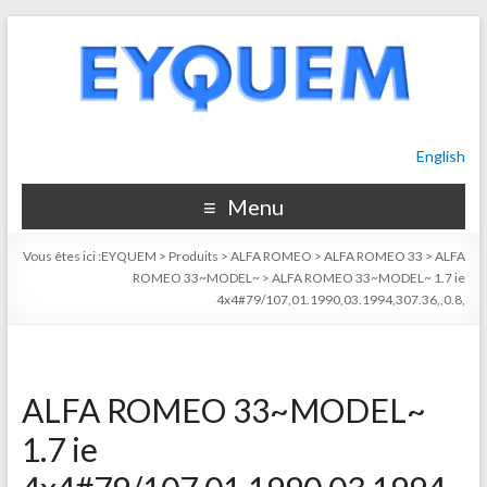
English
Menu
Vous êtes ici :
EYQUEM
>
Produits
>
ALFA ROMEO
>
ALFA ROMEO 33
>
ALFA
ROMEO 33~MODEL~
>
ALFA ROMEO 33~MODEL~ 1.7 ie
4x4#79/107,01.1990,03.1994,307.36,,0.8,
ALFA ROMEO 33~MODEL~
1.7 ie