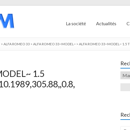
La société
Actualités
C
O
>
ALFA ROMEO 33
>
ALFA ROMEO 33~MODEL~
>
ALFA ROMEO 33~MODEL~ 1.5 Ti#
Rech
ODEL~ 1.5
0.1989,305.88,,0.8,
Rec