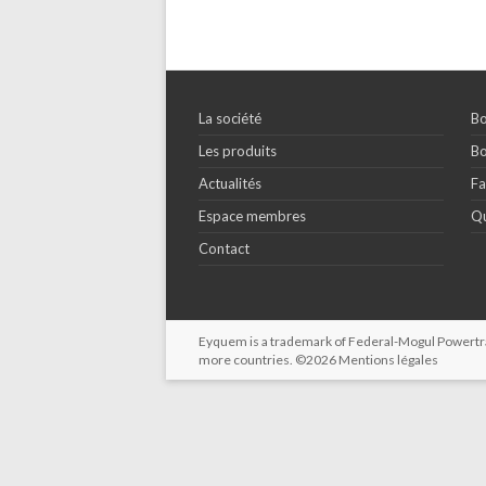
La société
Bo
Les produits
Bo
Actualités
Fa
Espace membres
Qu
Contact
Eyquem is a trademark of Federal-Mogul Powertrain
more countries. ©2026
Mentions légales