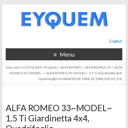
English
Menu
Vous êtes ici :
EYQUEM
>
Produits
>
ALFA ROMEO
>
ALFA ROMEO 33
>
ALFA
ROMEO 33~MODEL~
>
ALFA ROMEO 33~MODEL~ 1.5 Ti Giardinetta 4x4,
Quadrifoglio Oro#66/90,06.1984,10.1986,305.20,,0.8,
ALFA ROMEO 33~MODEL~
1.5 Ti Giardinetta 4x4,