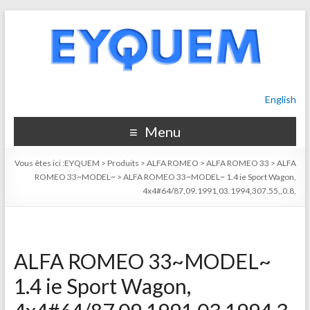
English
Menu
Vous êtes ici :
EYQUEM
>
Produits
>
ALFA ROMEO
>
ALFA ROMEO 33
>
ALFA
ROMEO 33~MODEL~
>
ALFA ROMEO 33~MODEL~ 1.4 ie Sport Wagon,
4x4#64/87,09.1991,03.1994,307.55,,0.8,
ALFA ROMEO 33~MODEL~
1.4 ie Sport Wagon,