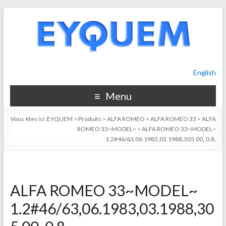
English
Menu
Vous êtes ici :
EYQUEM
>
Produits
>
ALFA ROMEO
>
ALFA ROMEO 33
>
ALFA
ROMEO 33~MODEL~
>
ALFA ROMEO 33~MODEL~
1.2#46/63,06.1983,03.1988,305.00,,0.8,
ALFA ROMEO 33~MODEL~
1.2#46/63,06.1983,03.1988,30