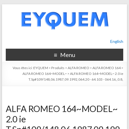
English
Menu
Vous êtes ici :
EYQUEM
>
Produits
>
ALFA ROMEO
>
ALFA ROMEO 164
>
ALFA ROMEO 164~MODEL~
>
ALFA ROMEO 164~MODEL~ 2.0 ie
T.Sp#109/148,06.1987,09.1992,064.20 - 64.103 - 064.16,,0.8,
ALFA ROMEO 164~MODEL~
2.0 ie