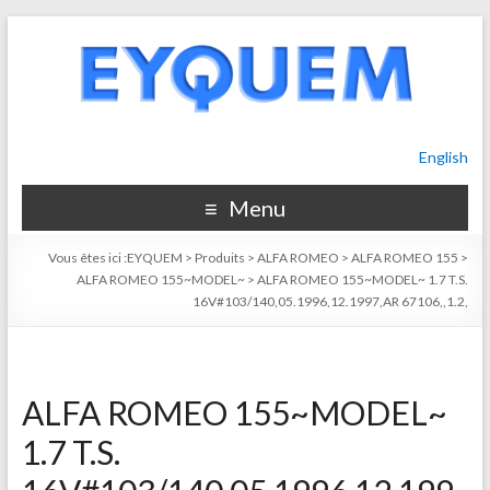
English
Menu
Vous êtes ici :
EYQUEM
>
Produits
>
ALFA ROMEO
>
ALFA ROMEO 155
>
ALFA ROMEO 155~MODEL~
>
ALFA ROMEO 155~MODEL~ 1.7 T.S.
16V#103/140,05.1996,12.1997,AR 67106,,1.2,
ALFA ROMEO 155~MODEL~
1.7 T.S.