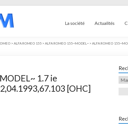
La société
Actualités
C
ROMEO
>
ALFA ROMEO 155
>
ALFA ROMEO 155~MODEL~
>
ALFA ROMEO 155~MODEL
Rech
MODEL~ 1.7 ie
2,04.1993,67.103 [OHC]
Rec