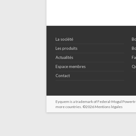
La société
Bo
Les produits
Bo
Actualités
Fa
Espace membres
Qu
Contact
Eyquem is a trademark of Federal-Mogul Powertrain
more countries. ©2026
Mentions légales