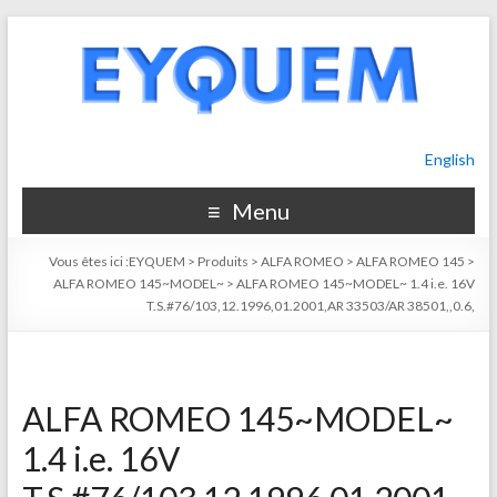
English
Menu
Vous êtes ici :
EYQUEM
>
Produits
>
ALFA ROMEO
>
ALFA ROMEO 145
>
ALFA ROMEO 145~MODEL~
>
ALFA ROMEO 145~MODEL~ 1.4 i.e. 16V
T.S.#76/103,12.1996,01.2001,AR 33503/AR 38501,,0.6,
ALFA ROMEO 145~MODEL~
1.4 i.e. 16V