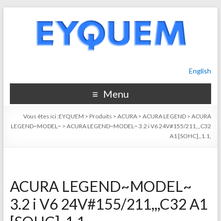
English
Menu
Vous êtes ici :
EYQUEM
>
Produits
>
ACURA
>
ACURA LEGEND
>
ACURA
LEGEND~MODEL~
>
ACURA LEGEND~MODEL~ 3.2 i V6 24V#155/211,,,C32
A1 [SOHC],,1.1,
ACURA LEGEND~MODEL~
3.2 i V6 24V#155/211,,,C32 A1