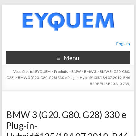
English
Menu
Vous êtes ici :
EYQUEM
>
Produits
>
BMW
>
BMW 3
>
BMW 3 (G20. G80.
G28)
>
BMW 3 (G20. G80. G28) 330 e Plug-in-Hybrid#135/184,07.2019,,B46
B20 B/B48 B20 A,,0.735,
BMW 3 (G20. G80. G28) 330 e
Plug-in-